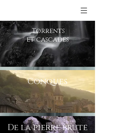
Torrents
et cascades
Conques
De la pierre brute