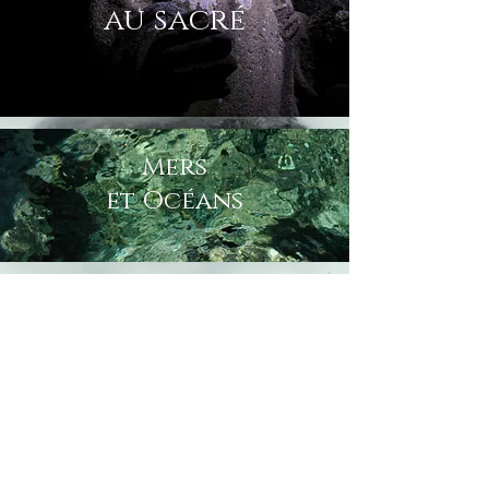
au sacré
Mers
et Océans